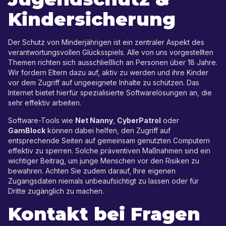
Kindersicherung
Der Schutz von Minderjährigen ist ein zentraler Aspekt des
verantwortungsvollen Glücksspiels. Alle von uns vorgestellten
Themen richten sich ausschließlich an Personen über 18 Jahre.
Wir fordern Eltern dazu auf, aktiv zu werden und ihre Kinder
vor dem Zugriff auf ungeeignete Inhalte zu schützen. Das
Internet bietet hierfür spezialisierte Softwarelösungen an, die
sehr effektiv arbeiten.
Software-Tools wie
Net Nanny
,
CyberPatrol
oder
GamBlock
können dabei helfen, den Zugriff auf
entsprechende Seiten auf gemeinsam genutzten Computern
effektiv zu sperren. Solche präventiven Maßnahmen sind ein
wichtiger Beitrag, um junge Menschen vor den Risiken zu
bewahren. Achten Sie zudem darauf, Ihre eigenen
Zugangsdaten niemals unbeaufsichtigt zu lassen oder für
Dritte zugänglich zu machen.
Kontakt bei Fragen