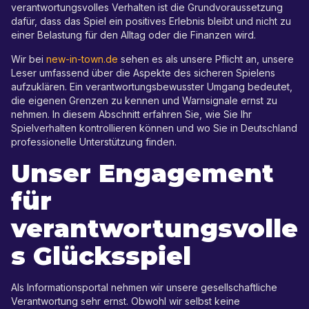
verantwortungsvolles Verhalten ist die Grundvoraussetzung
dafür, dass das Spiel ein positives Erlebnis bleibt und nicht zu
einer Belastung für den Alltag oder die Finanzen wird.
Wir bei
new-in-town.de
sehen es als unsere Pflicht an, unsere
Leser umfassend über die Aspekte des sicheren Spielens
aufzuklären. Ein verantwortungsbewusster Umgang bedeutet,
die eigenen Grenzen zu kennen und Warnsignale ernst zu
nehmen. In diesem Abschnitt erfahren Sie, wie Sie Ihr
Spielverhalten kontrollieren können und wo Sie in Deutschland
professionelle Unterstützung finden.
Unser Engagement
für
verantwortungsvolle
s Glücksspiel
Als Informationsportal nehmen wir unsere gesellschaftliche
Verantwortung sehr ernst. Obwohl wir selbst keine