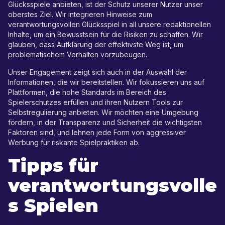
Glücksspiele anbieten, ist der Schutz unserer Nutzer unser
oberstes Ziel. Wir integrieren Hinweise zum
verantwortungsvollen Glücksspiel in all unsere redaktionellen
Inhalte, um ein Bewusstsein für die Risiken zu schaffen. Wir
glauben, dass Aufklärung der effektivste Weg ist, um
problematischem Verhalten vorzubeugen.
Unser Engagement zeigt sich auch in der Auswahl der
Informationen, die wir bereitstellen. Wir fokussieren uns auf
Plattformen, die hohe Standards im Bereich des
Spielerschutzes erfüllen und ihren Nutzern Tools zur
Selbstregulierung anbieten. Wir möchten eine Umgebung
fördern, in der Transparenz und Sicherheit die wichtigsten
Faktoren sind, und lehnen jede Form von aggressiver
Werbung für riskante Spielpraktiken ab.
Tipps für
verantwortungsvolle
s Spielen