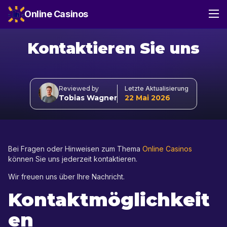
Online Casinos
Kontaktieren Sie uns
Reviewed by
Letzte Aktualisierung
Tobias Wagner
22 Mai 2026
Bei Fragen oder Hinweisen zum Thema
Online Casinos
können Sie uns jederzeit kontaktieren.
Wir freuen uns über Ihre Nachricht.
Kontaktmöglichkeit
en