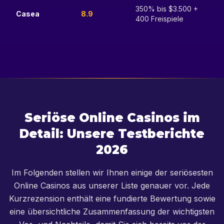
350% bis $3.500 +
i
Casea
8.9
400 Freispiele
S
f
N
Seriöse Online Casinos im
Detail: Unsere Testberichte
2026
Im Folgenden stellen wir Ihnen einige der seriösesten
Online Casinos aus unserer Liste genauer vor. Jede
Kurzrezension enthält eine fundierte Bewertung sowie
eine übersichtliche Zusammenfassung der wichtigsten