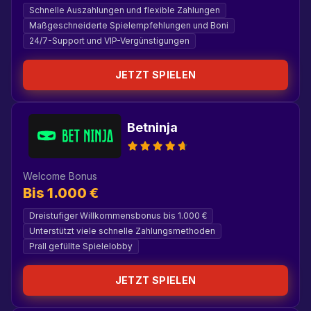
Schnelle Auszahlungen und flexible Zahlungen
Maßgeschneiderte Spielempfehlungen und Boni
24/7-Support und VIP-Vergünstigungen
JETZT SPIELEN
Betninja
Welcome Bonus
Bis 1.000 €
Dreistufiger Willkommensbonus bis 1.000 €
Unterstützt viele schnelle Zahlungsmethoden
Prall gefüllte Spielelobby
JETZT SPIELEN