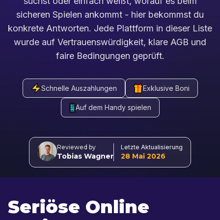
suchst oder einfach weißt, worauf es beim
sicheren Spielen ankommt - hier bekommst du
konkrete Antworten. Jede Plattform in dieser Liste
wurde auf Vertrauenswürdigkeit, klare AGB und
faire Bedingungen geprüft.
Schnelle Auszahlungen
Exklusive Boni
Auf dem Handy spielen
Reviewed by
Letzte Aktualisierung
Tobias Wagner
28 Mai 2026
Seriöse Online