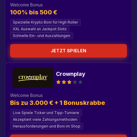
Welcome Bonus
100% bis 500 €
Spezielle Krypto Boni für High Roller
XXL Auswahl an Jackpot Slots
Schnelle Ein- und Auszahlungen
JETZT SPIELEN
Crownplay
Welcome Bonus
Bis zu 3.000 € + 1 Bonuskrabbe
Live Spiele Ticker und Tipp-Turniere
Akzeptiert viele Zahlungsmethoden
Herausforderungen und Boni im Shop