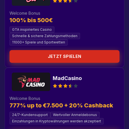
Welcome Bonus
100% bis 500€
GTA inspiriertes Casino
Schnelle & sichere Zahlungsmethoden
11000+ Spiele und Sportwetten
JETZT SPIELEN
MadCasino
Welcome Bonus
777% up to €7.500 + 20% Cashback
24/7-Kundensupport
Wertvoller Anmeldebonus
Einzahlungen in Kryptowährungen werden akzeptiert