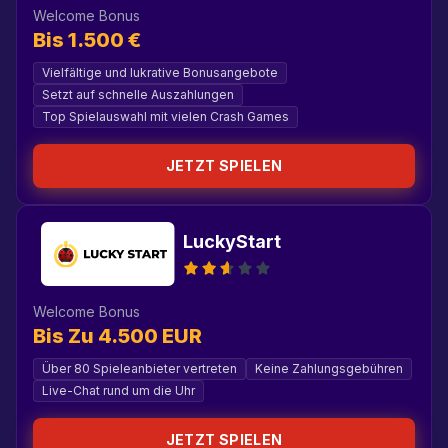
Welcome Bonus
Bis 1.500 €
Vielfältige und lukrative Bonusangebote
Setzt auf schnelle Auszahlungen
Top Spielauswahl mit vielen Crash Games
JETZT SPIELEN
LuckyStart
Welcome Bonus
Bis Zu 4.500 EUR
Über 80 Spieleanbieter vertreten
Keine Zahlungsgebühren
Live-Chat rund um die Uhr
JETZT SPIELEN