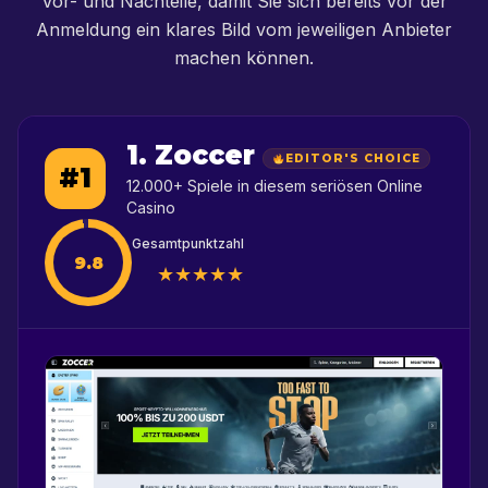
Vor- und Nachteile, damit Sie sich bereits vor der
Anmeldung ein klares Bild vom jeweiligen Anbieter
machen können.
1. Zoccer
EDITOR'S CHOICE
12.000+ Spiele in diesem seriösen Online
Casino
Gesamtpunktzahl
9.8
★★★★★