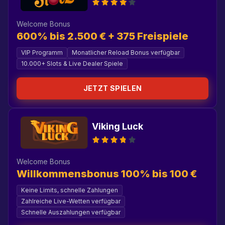
Welcome Bonus
600% bis 2.500 € + 375 Freispiele
VIP Programm
Monatlicher Reload Bonus verfügbar
10.000+ Slots & Live Dealer Spiele
JETZT SPIELEN
Viking Luck
Welcome Bonus
Willkommensbonus 100% bis 100 €
Keine Limits, schnelle Zahlungen
Zahlreiche Live-Wetten verfügbar
Schnelle Auszahlungen verfügbar