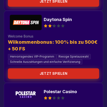
JETZT SPIELEN
Daytona Spin
Welcome Bonus
Wilkommenbonus: 100% bis zu 500€
+ 50 FS
Hervorragendes VIP-Programm
Riesige Spielauswahl
Schnelle Auszahlungen und einfache Verifizierung
JETZT SPIELEN
Polestar Casino