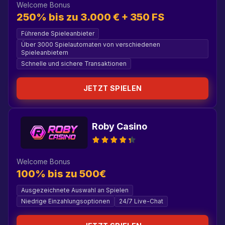
Welcome Bonus
250% bis zu 3.000 € + 350 FS
Führende Spieleanbieter
Über 3000 Spielautomaten von verschiedenen
Spieleanbietern
Schnelle und sichere Transaktionen
JETZT SPIELEN
Roby Casino
Welcome Bonus
100% bis zu 500€
Ausgezeichnete Auswahl an Spielen
Niedrige Einzahlungsoptionen
24/7 Live-Chat