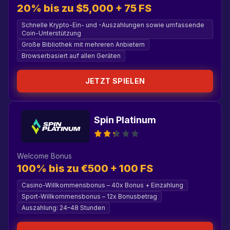
20% bis zu $5,000 + 75 FS
Schnelle Krypto-Ein- und -Auszahlungen sowie umfassende
Coin-Unterstützung
Große Bibliothek mit mehreren Anbietern
Browserbasiert auf allen Geräten
JETZT SPIELEN
Spin Platinum
Welcome Bonus
100% bis zu €500 + 100 FS
Casino-Willkommensbonus – 40x Bonus + Einzahlung
Sport-Willkommensbonus – 12x Bonusbetrag
Auszahlung: 24–48 Stunden