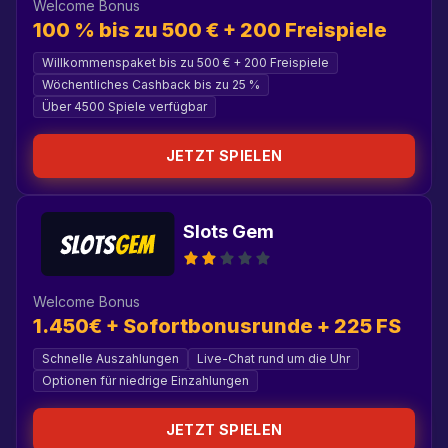
Welcome Bonus
100 % bis zu 500 € + 200 Freispiele
Willkommenspaket bis zu 500 € + 200 Freispiele
Wöchentliches Cashback bis zu 25 %
Über 4500 Spiele verfügbar
JETZT SPIELEN
Slots Gem
Welcome Bonus
1.450€ + Sofortbonusrunde + 225 FS
Schnelle Auszahlungen
Live-Chat rund um die Uhr
Optionen für niedrige Einzahlungen
JETZT SPIELEN