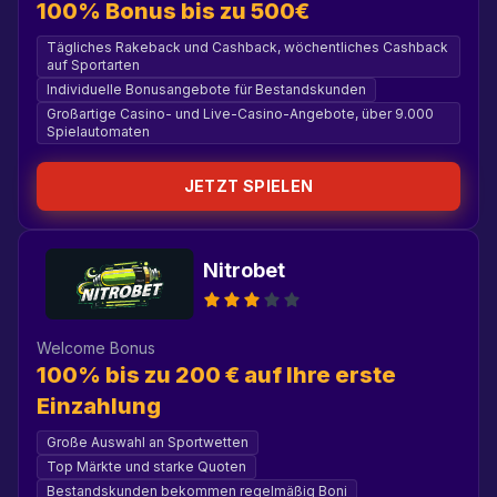
100% Bonus bis zu 500€
Tägliches Rakeback und Cashback, wöchentliches Cashback
auf Sportarten
Individuelle Bonusangebote für Bestandskunden
Großartige Casino- und Live-Casino-Angebote, über 9.000
Spielautomaten
JETZT SPIELEN
Nitrobet
Welcome Bonus
100% bis zu 200 € auf Ihre erste
Einzahlung
Große Auswahl an Sportwetten
Top Märkte und starke Quoten
Bestandskunden bekommen regelmäßig Boni